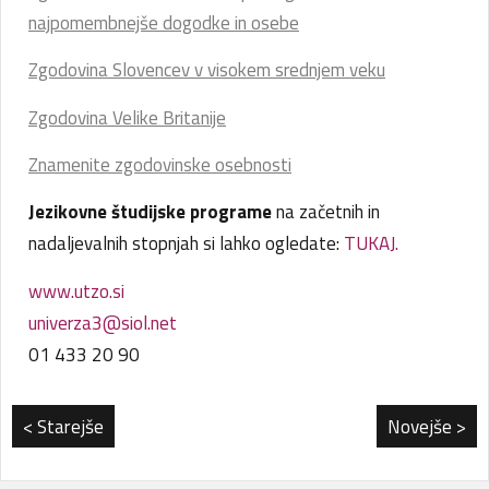
najpomembnejše dogodke in osebe
Zgodovina Slovencev v visokem srednjem veku
Zgodovina Velike Britanije
Znamenite zgodovinske osebnosti
Jezikovne študijske programe
na začetnih in
nadaljevalnih stopnjah si lahko ogledate:
TUKAJ.
www.utzo.si
univerza3@siol.net
01 433 20 90
< Starejše
Novejše >