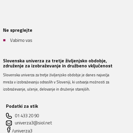
Ne spreglejte
Vabimo vas
Slovenska univerza za tretje življenjsko obdobje,
združenje za izobraževanje in družbeno vključenost
Slovenska univerza za tretje življenjsko obdobje je danes največja
mreža v izobraževanju odraslih v Sloveniji, ki ustvarja možnosti za
izobraževanje, učenje, delovanje in druženje starejših.
Podatki za stik
01 433 20 90
univerza3@siol.net
/univerza3