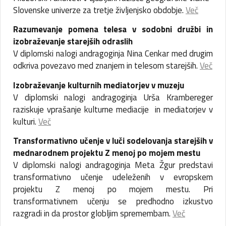
Slovenske univerze za tretje življenjsko obdobje.
Več
Razumevanje pomena telesa v sodobni družbi in
izobraževanje starejših odraslih
V diplomski nalogi andragoginja Nina Cenkar med drugim
odkriva povezavo med znanjem in telesom starejših.
Več
Izobraževanje kulturnih mediatorjev v muzeju
V diplomski nalogi andragoginja Urša Krambereger
raziskuje vprašanje kulturne mediacije in mediatorjev v
kulturi.
Več
Transformativno učenje v luči sodelovanja starejših v
mednarodnem projektu Z menoj po mojem mestu
V diplomski nalogi andragoginja Meta Žgur predstavi
transformativno učenje udeleženih v evropskem
projektu Z menoj po mojem mestu. Pri
transformativnem učenju se predhodno izkustvo
razgradi in da prostor globljim spremembam.
Več