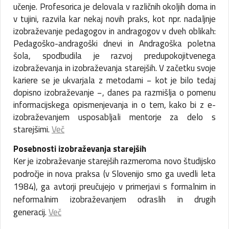
učenje. Profesorica je delovala v različnih okoljih doma in
v tujini, razvila kar nekaj novih praks, kot npr. nadaljnje
izobraževanje pedagogov in andragogov v dveh oblikah:
Pedagoško-andragoški dnevi in Andragoška poletna
šola, spodbudila je razvoj predupokojitvenega
izobraževanja in izobraževanja starejših. V začetku svoje
kariere se je ukvarjala z metodami − kot je bilo tedaj
dopisno izobraževanje −, danes pa razmišlja o pomenu
informacijskega opismenjevanja in o tem, kako bi z e-
izobraževanjem usposabljali mentorje za delo s
starejšimi.
Več
Pos
ebnosti izobraževanja starejših
Ker je izobraževanje starejših razmeroma novo študijsko
področje in nova praksa (v Slovenijo smo ga uvedli leta
1984), ga avtorji preučujejo v primerjavi s formalnim in
neformalnim izobraževanjem odraslih in drugih
generacij.
Več