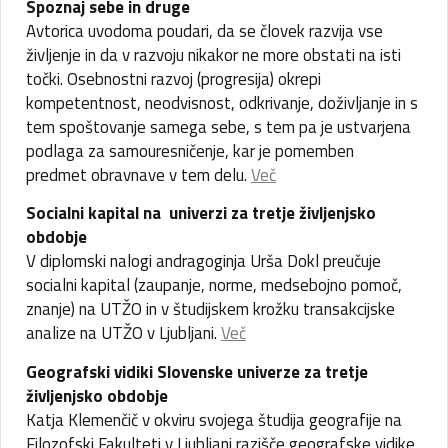
Spoznaj sebe in druge
Avtorica uvodoma poudari, da se človek razvija vse
življenje in da v razvoju nikakor ne more obstati na isti
točki. Osebnostni razvoj (progresija) okrepi
kompetentnost, neodvisnost, odkrivanje, doživljanje in s
tem spoštovanje samega sebe, s tem pa je ustvarjena
podlaga za samouresničenje, kar je pomemben
predmet obravnave v tem delu.
Več
Socialni kapital na univerzi za tretje življenjsko
obdobje
V diplomski nalogi andragoginja Urša Dokl preučuje
socialni kapital (zaupanje, norme, medsebojno pomoč,
znanje) na UTŽO in v študijskem krožku transakcijske
analize na UTŽO v Ljubljani.
Več
Geografski vidiki Slovenske univerze za tretje
življenjsko obdobje
Katja Klemenčič v okviru svojega študija geografije na
Filozofski Fakulteti v Ljubljani razišče geografske vidike