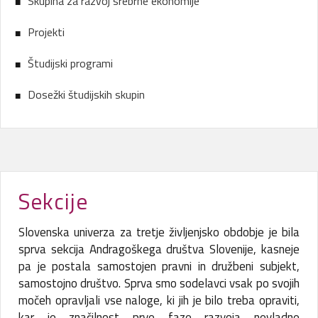
Skupina za razvoj srebrne ekonomije
Projekti
Študijski programi
Dosežki študijskih skupin
Sekcije
Slovenska univerza za tretje življenjsko obdobje je bila
sprva sekcija Andragoškega društva Slovenije, kasneje
pa je postala samostojen pravni in družbeni subjekt,
samostojno društvo. Sprva smo sodelavci vsak po svojih
močeh opravljali vse naloge, ki jih je bilo treba opraviti,
kar je značilnost prve faze razvoja nevladne