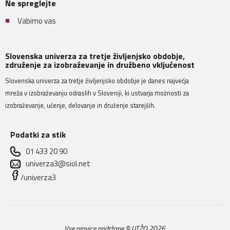
Ne spreglejte
Vabimo vas
Slovenska univerza za tretje življenjsko obdobje,
združenje za izobraževanje in družbeno vključenost
Slovenska univerza za tretje življenjsko obdobje je danes največja
mreža v izobraževanju odraslih v Sloveniji, ki ustvarja možnosti za
izobraževanje, učenje, delovanje in druženje starejših.
Podatki za stik
01 433 20 90
univerza3@siol.net
/univerza3
Vse pravice pridržane © UTŽO 2026.