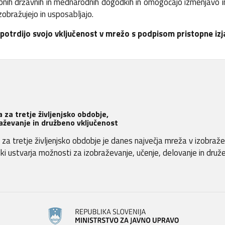
ih državnih in mednarodnih dogodkih in omogočajo izmenjavo inf
zobražujejo in usposabljajo.
 potrdijo svojo vključenost v mrežo s podpisom pristopne izj
 za tretje življenjsko obdobje,
aževanje in družbeno vključenost
za tretje življenjsko obdobje je danes največja mreža v izobraž
, ki ustvarja možnosti za izobraževanje, učenje, delovanje in druž
.