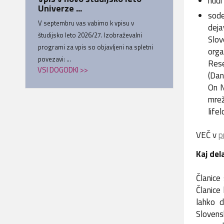
nudi
Univerze ...
sode
V septembru vas vabimo k vpisu v
deja
študijsko leto 2026/27. Izobraževalni
Slov
programi za vpis so objavljeni na spletni
orga
povezavi: ...
Rese
VSI DOGODKI >>
(Dan
On N
mrež
life
VEČ v
p
Kaj del
Članice 
Članice 
lahko d
Slovensk