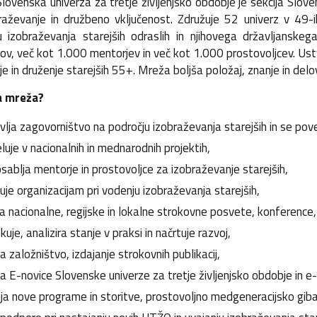
ovenska univerza za tretje življenjsko obdobje je sekcija Slove
raževanje in družbeno vključenost. Združuje 52 univerz v 49-ih
u izobraževanja starejših odraslih in njihovega državljans
ov, več kot 1.000 mentorjev in več kot 1.000 prostovoljcev. Ust
e in druženje starejših 55+. Mreža boljša položaj, znanje in delo
a mreža?
vlja zagovorništvo na področju izobraževanja starejših in se pove
luje v nacionalnih in mednarodnih projektih,
sablja mentorje in prostovoljce za izobraževanje starejših,
uje organizacijam pri vodenju izobraževanja starejših,
ja nacionalne, regijske in lokalne strokovne posvete, konference,
kuje, analizira stanje v praksi in načrtuje razvoj,
ja založništvo, izdajanje strokovnih publikacij,
ja E-novice Slovenske univerze za tretje življenjsko obdobje in e-
ija nove programe in storitve, prostovoljno medgeneracijsko giba