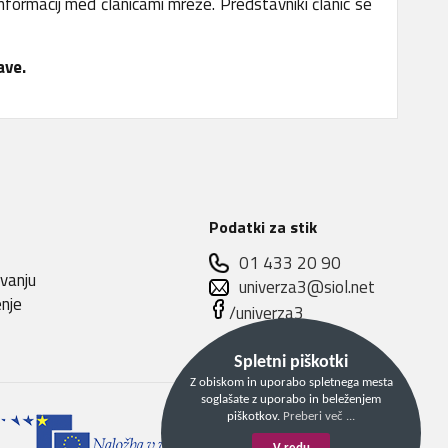
ormacij med članicami mreže. Predstavniki članic se
ave.
Podatki za stik
01 433 20 90
evanju
univerza3@siol.net
enje
/univerza3
Spletni piškotki
Z obiskom in uporabo spletnega mesta
soglašate z uporabo in beleženjem
piškotkov.
Preberi več ...