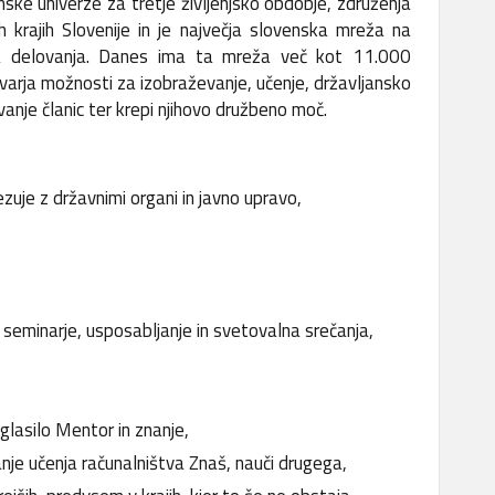
nske univerze za tretje življenjsko obdobje, združenja
 krajih Slovenije in je največja slovenska mreža na
kega delovanja. Danes ima ta mreža več kot 11.000
varja možnosti za izobraževanje, učenje, državljansko
vanje članic ter krepi njihovo družbeno moč.
zuje z državnimi organi in javno upravo,
 seminarje, usposabljanje in svetovalna srečanja,
glasilo Mentor in znanje,
nje učenja računalništva Znaš, nauči drugega,