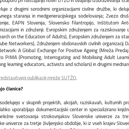
 podporo pri nastajanju novih UTŽO in uvajanju izobraževanja stare
luje z drugimi sorodnimi organizacijami civilne družbe, ki delu
vnega staranja in medgeneracijskega sodelovanja; Zvezo druš
enije, EAPN Slovenija, Slovensko filantropijo, Inštitutom An
nizacijami in združenji: Evropskim združenjem za raziskovanje
arch on the Education of Adults), Evropskim združenjem za s
ube Networkers), Združenjem obdonavskih civilnih organizacij 
etwork: A Global Exchange for Positive Ageing (Mreža Predaj n
o PIMA (Promoting, Interrogating and Mobilising Adult Learn
long learning educators, activists and scholars) in drugimi mednar
redstavitveni publikaciji mreže SUTŽO
.
ajo članice?
sodelujejo v skupnih projektih, akcijah, raziskavah, kulturnih pr
lahko uporabljajo dokumentacijski center in specializirano knjiž
eležne svetovanja strokovnjakov Slovenske univerze za tretj
e univerze za tretje življenjsko obdobje, ki iz vseh krajev Sloven