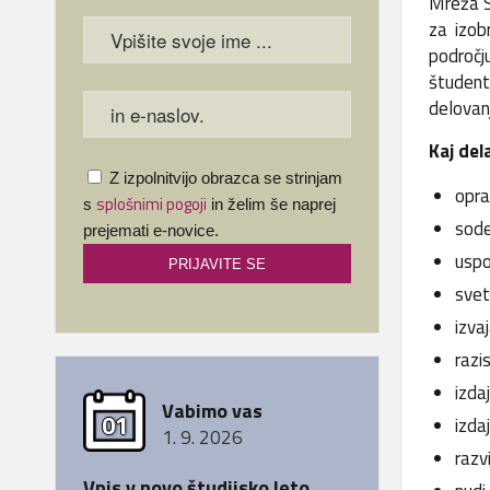
Mreža Sl
za izob
področj
študent
delovanj
Kaj del
Z izpolnitvijo obrazca se strinjam
opra
splošnimi pogoji
s
in želim še naprej
sode
prejemati e-novice.
uspo
svet
izva
razis
izda
Vabimo vas
01
izda
1. 9. 2026
razv
Vpis v novo študijsko leto