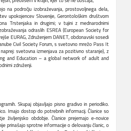
jših, predvsem v krajih, kjer to še ne obstaja,
jejo na področju izobraževanja, prostovoljnega dela,
tev upokojencev Slovenije, Gerontološkim društvom
tona Trstenjaka in drugimi; v tujini z mednarodnimi
 izobraževanja odraslih ESREA (European Society for
tarejše EURAG, Združenjem DANET, obdonavski sosedi
Danube Civil Society Forum, s svetovno mrežo Pass It
aprej: svetovna izmenjava za pozitivno staranje), z
ing and Education – a global network of adult and
odnimi združenji.
ogramih. Skupaj objavljajo pisno gradivo in periodiko.
nico. Imajo dostop do potrebnih informacij. Članice so
e življenjsko obdobje. Članice prejemajo e-novice
ije prinašajo sprotne informacije o delovanju članic, o