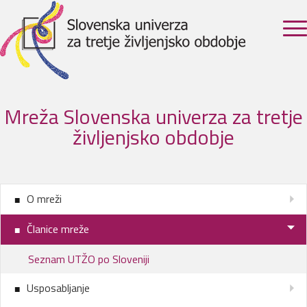
Mreža Slovenska univerza za tretje
življenjsko obdobje
O mreži
Članice mreže
Seznam UTŽO po Sloveniji
Usposabljanje