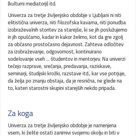
(kulturni mediatorji) itd.
Univerza za tretje življenjsko obdobje v Ljubljani ni niti
elitistična univerza, niti filozofska kavarna, niti ponudba
izobraževalnih storitev za starejše, ki se jih poslužujemo
in jih opuščamo, kadar in kakor želimo, kot da gre zgolj
za občasno prostočasno dejavnost. Zahteva odločitev
za izobraževanje, odgovornost, kontinuirano
sodelovanje vseh … študentov in mentorjev. Na univerzi
tečejo razprave, srečanja, predavanja, raziskave,
seminarji, študijski krožki, razstave itd., kar vse potrjuje,
da želja po znanju obstaja, da je resnična, ne glede na
to, kateri starostni skupini starejših nekdo pripada.
Za koga
Univerza za tretje življenjsko obdobje je namenjena
vsem, ki želite ostati zanimivi svojemu okolju in biti v