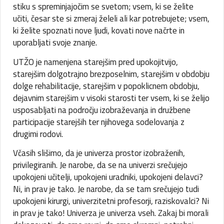
stiku s spreminjajočim se svetom; vsem, ki se želite
učiti, česar ste si zmeraj želeli ali kar potrebujete; vsem,
ki želite spoznati nove ljudi, kovati nove načrte in
uporabljati svoje znanje.
UTŽO je namenjena starejšim pred upokojitvijo,
starejšim dolgotrajno brezposelnim, starejšim v obdobju
dolge rehabilitacije, starejšim v popoklicnem obdobju,
dejavnim starejšim v visoki starosti ter vsem, ki se želijo
usposabljati na področju izobraževanja in družbene
participacije starejših ter njihovega sodelovanja z
drugimi rodovi.
Včasih slišimo, da je univerza prostor izobraženih,
privilegiranih. Je narobe, da se na univerzi srečujejo
upokojeni učitelji, upokojeni uradniki, upokojeni delavci?
Ni, in prav je tako. Je narobe, da se tam srečujejo tudi
upokojeni kirurgi, univerzitetni profesorji, raziskovalci? Ni
in prav je tako! Univerza je univerza vseh. Zakaj bi morali