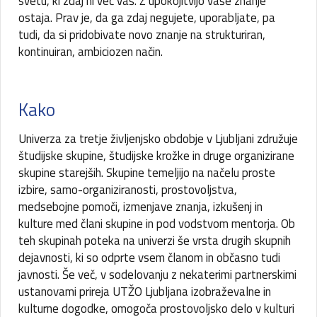
svetu, ki zdaj ni več vaš. Z upokojitvijo vaše znanje
ostaja. Prav je, da ga zdaj negujete, uporabljate, pa
tudi, da si pridobivate novo znanje na strukturiran,
kontinuiran, ambiciozen način.
Kako
Univerza za tretje življenjsko obdobje v Ljubljani združuje
študijske skupine, študijske krožke in druge organizirane
skupine starejših. Skupine temeljijo na načelu proste
izbire, samo-organiziranosti, prostovoljstva,
medsebojne pomoči, izmenjave znanja, izkušenj in
kulture med člani skupine in pod vodstvom mentorja. Ob
teh skupinah poteka na univerzi še vrsta drugih skupnih
dejavnosti, ki so odprte vsem članom in občasno tudi
javnosti. Še več, v sodelovanju z nekaterimi partnerskimi
ustanovami prireja UTŽO Ljubljana izobraževalne in
kulturne dogodke, omogoča prostovoljsko delo v kulturi