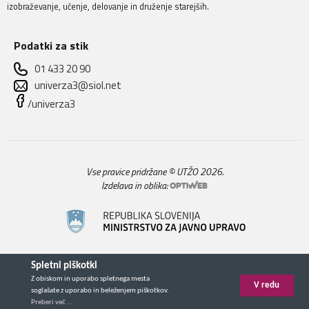
izobraževanje, učenje, delovanje in druženje starejših.
Podatki za stik
01 433 20 90
univerza3@siol.net
/univerza3
Vse pravice pridržane © UTŽO 2026.
Izdelava in oblika: 
Spletni piškotki
Z obiskom in uporabo spletnega mesta
V redu
soglašate z uporabo in beleženjem piškotkov.
Preberi več ...