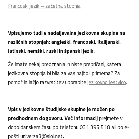
Francoski jezik – začetna stopnja
Vpisujemo tudi v nadaljevalne jezikovne skupine na
različnih stopnjah: angleški, francoski, italijanski,
latinski, nemški, ruski in španski jezik.
Že imate nekaj predznanja in niste prepričani, katera
jezikovna stopnja bi bila za vas najbolj primerna? Za
pomoč in lažjo razvrstitev uporabite
jezikovno lestvico
.
Vpis v jezikovne študijske skupine je možen po
predhodnem dogovoru. Več informacij
prejmete v
dopoldanskem času po telefonu 031 395 518 ali po e-
pošti univerza3@siol.net
.