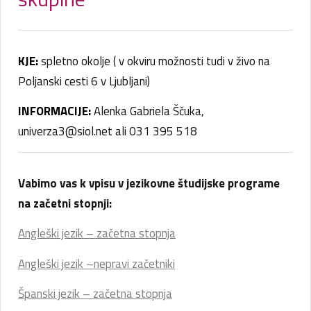
KJE:
spletno okolje ( v okviru možnosti tudi v živo na
Poljanski cesti 6 v Ljubljani)
INFORMACIJE:
Alenka Gabriela Ščuka,
univerza3@siol.net ali 031 395 518
Vabimo vas k vpisu v jezikovne študijske programe
na začetni stopnji:
Angleški jezik – začetna stopnja
Angleški jezik –nepravi začetniki
Španski jezik – začetna stopnja