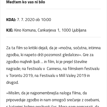
Medtem ko vas ni bilo
KDAJ:
7. 7. 2020 ob 10:00
KJE:
Kino Komuna, Cankarjeva 1, 1000 Ljubljana
Za ta film so kritiki dejali, da je »močna, sočutna, intimna
zgodba, ki napeto drži pozornost gledalcev«. Gre za
zgodbo majhnih ljudi … in film, ki je prejel številne
nagrade; na festivalu v Cannesu, na filmskem festivalu
v Torontu 2019, na Festivalu v Mill Valey 2019 in
drugod.
»Mislim, da je najpomembnejša naloga filma, da
pripoveduje zgodbo in nam omogoči srečanje z osebami,
s katerimi želimo preživeti čas. Mora nam pomagati, da