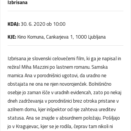
Izbrisana
KDAJ:
30. 6. 2020 ob 10:00
KJE:
Kino Komuna, Cankarjeva 1, 1000 Ljubljana
Izbrisana je slovenski celovečerni film, ki ga je napisal in
režiral Miha Mazzini po lastnem romanu. Samska
mamica Ana v porodnišnici ugotovi, da uradno ne
obstajata ne ona ne njen novorojenček. Bolnišnično
osebje jo zaman išče v uradnih evidencah, zato po nekaj
dneh zadrževanja v porodnišnici brez otroka pristane v
azilnem domu, kjer inšpektor od nje zahteva ureditev
statusa. Ana se znajde v absurdnem položaju. Pošiljajo
jo v Kragujevac, kjer se je rodila, čeprav tam nikoli ni