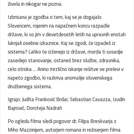
živela in nikogar ne pozna.
Izbrisana je zgodba o tem, kaj se je dogajalo
Slovencem, rojenim na napačnem koncu razpadle
države, ki so jim v devetdesetih letih na upravnih enotah
luknjali osebne izkaznice. Kaj se zgodi, če izpadeš iz
sistema? Lahko te izženejo iz države, morda ti sosedje
zasedejo stanovanje, ostaneš brez službe, zdravnika,
celo otroka … Anino mrzlično iskanje rešitve se prelevi v
napeto zgodbo, ki razkriva anomalije slovenskega
družbenega sistema.
Igrajo: Judita Franković Brdar, Sebastian Cavazza, Izudin
Bajrović, Doroteja Nadrah
Po ogledu filma sledi pogovor dr. Filipa Breskvarja z
Miho Mazzinijem, avtorjem romana in režiserjem filma