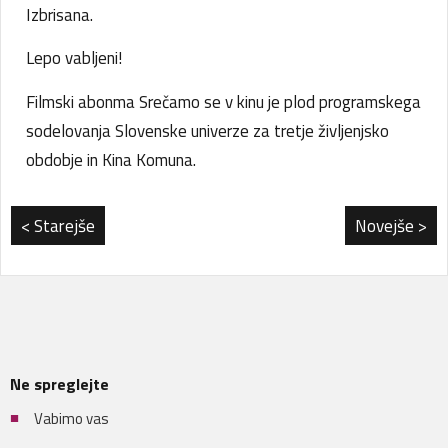
Izbrisana.
Lepo vabljeni!
Filmski abonma Srečamo se v kinu je plod programskega
sodelovanja Slovenske univerze za tretje življenjsko
obdobje in Kina Komuna.
< Starejše
Novejše >
Ne spreglejte
Vabimo vas