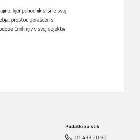
jino, kjer pohodnik sliši le svoj
ebja, prostor, poraščen s
dobe Črnih njiv v svoj objektiv
Podatki za stik
01 433 20 90