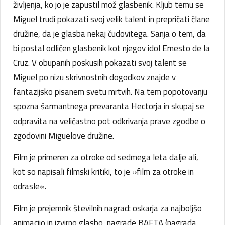
življenja, ko jo je zapustil mož glasbenik. Kljub temu se
Miguel trudi pokazati svoj velik talent in prepričati člane
družine, da je glasba nekaj čudovitega. Sanja o tem, da
bi postal odličen glasbenik kot njegov idol Ernesto de la
Cruz. V obupanih poskusih pokazati svoj talent se
Miguel po nizu skrivnostnih dogodkov znajde v
fantazijsko pisanem svetu mrtvih. Na tem popotovanju
spozna šarmantnega prevaranta Hectorja in skupaj se
odpravita na veličastno pot odkrivanja prave zgodbe o
zgodovini Miguelove družine.
Film je primeren za otroke od sedmega leta dalje ali,
kot so napisali filmski kritiki, to je »film za otroke in
odrasle«.
Film je prejemnik številnih nagrad: oskarja za najboljšo
animacijo in izvirno glasbo, nagrade BAFTA (nagrada