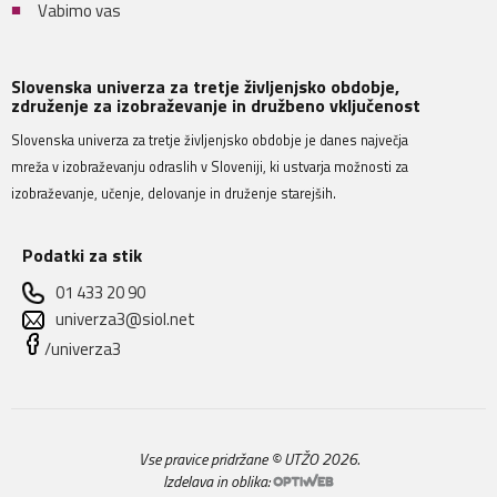
Vabimo vas
Slovenska univerza za tretje življenjsko obdobje,
združenje za izobraževanje in družbeno vključenost
Slovenska univerza za tretje življenjsko obdobje je danes največja
mreža v izobraževanju odraslih v Sloveniji, ki ustvarja možnosti za
izobraževanje, učenje, delovanje in druženje starejših.
Podatki za stik
01 433 20 90
univerza3@siol.net
/univerza3
Vse pravice pridržane © UTŽO 2026.
Izdelava in oblika: 