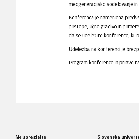
medgeneracijsko sodelovanje in u
Konferenca je namenjena predvse
pristope, učno gradivo in primer
da se udeležite konference, ki j
Udeležba na konferenci je brezp
Program konference in prijave n
Ne spreglejte
Slovenska univerza