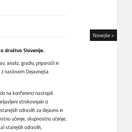
Novejše >
 društvo Slovenije.
v, analiz, gradiv, priporočil in
ci z naslovom Dejavnejša
do na konferenci nastopili
ljavljeni strokovnjaki iz
starejših odraslih za dejavno in
nostno učenje, skupnostno učenje,
l starejših odraslih,