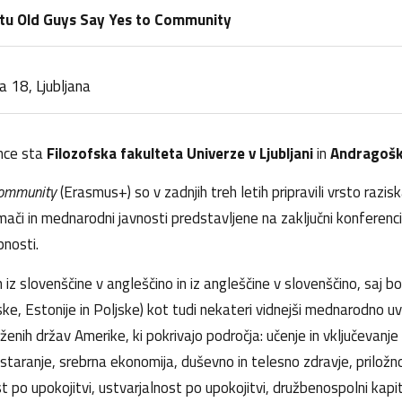
ktu Old Guys Say Yes to Community
 18, Ljubljana
ence sta
Filozofska fakulteta Univerze v Ljubljani
in
Andragoško
Community
(Erasmus+) so v zadnjih treh letih pripravili vrsto raziska
mači in mednarodni javnosti predstavljene na zaključni konferen
pnosti.
 slovenščine v angleščino in iz angleščine v slovenščino, saj bo
lske, Estonije in Poljske) kot tudi nekateri vidnejši mednarodno uve
nih držav Amerike, ki pokrivajo področja: učenje in vključevanje 
 staranje, srebrna ekonomija, duševno in telesno zdravje, prilož
 po upokojitvi, ustvarjalnost po upokojitvi, družbenospolni kapita