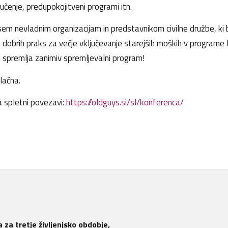
čenje, predupokojitveni programi itn.
m nevladnim organizacijam in predstavnikom civilne družbe, ki 
e dobrih praks za večje vključevanje starejših moških v programe
o spremlja zanimiv spremljevalni program!
lačna.
a spletni povezavi:
https://oldguys.si/sl/konferenca/
 za tretje življenjsko obdobje,