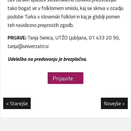
tako bogat vir v folklornem smislu, kaj se skriva v ozadju
podobe Turka v slovenski folklori in kaj je globlji pomen
teh navidezno preprostih zgodb.
PRIJAVE:
Tanja Senica, UTŽO Ljubljana, 01 433 20 90,
tanja@univerzatri.si
Udeležba na predavanju je brezplačna.
Prijavite
se
< Starejše
Novejše >