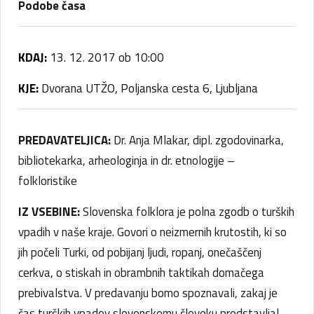
Podobe časa
KDAJ:
13. 12. 2017 ob 10:00
KJE:
Dvorana UTŽO, Poljanska cesta 6, Ljubljana
PREDAVATELJICA:
Dr. Anja Mlakar, dipl. zgodovinarka,
bibliotekarka, arheologinja in dr. etnologije –
folkloristike
IZ VSEBINE:
Slovenska folklora je polna zgodb o turških
vpadih v naše kraje. Govori o neizmernih krutostih, ki so
jih počeli Turki, od pobijanj ljudi, ropanj, onečaščenj
cerkva, o stiskah in obrambnih taktikah domačega
prebivalstva. V predavanju bomo spoznavali, zakaj je
čas turških vpadov slovenskemu človeku predstavljal