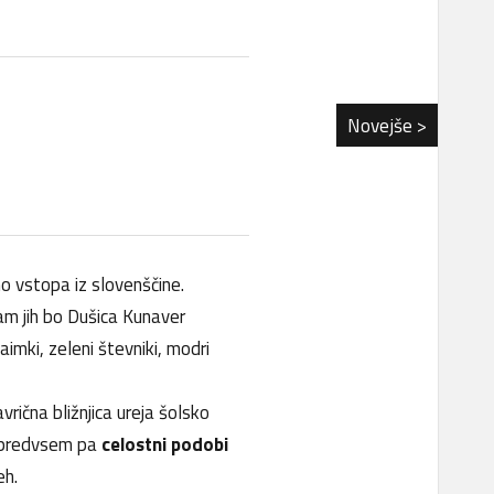
Novejše >
no vstopa iz slovenščine.
am jih bo Dušica Kunaver
aimki, zeleni števniki, modri
rična bližnjica ureja šolsko
i, predvsem pa
celostni podobi
eh.