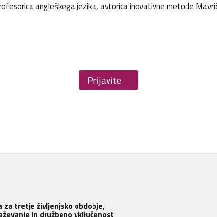
rofesorica angleškega jezika, avtorica inovativne metode Mavričn
Prijavite
se
 za tretje življenjsko obdobje,
aževanje in družbeno vključenost