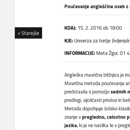
Poučevanje angleščine oseb z 
KDAJ:
15. 2. 2016 ob 18:00
< Starejše
KJE:
Univerza za tretje življenj
INFORMACIJE:
Meta Žgur, 01 4
Angleška mavrična bližnjica je in
Mavrična metoda poučevanja an
predstavila s pomočjo
sedmih m
predlogi, vijoličasti prislovi in bel
Metoda dopolnjuje šolsko klasiko
znanje v
pregledno, celostno 
jezika
, ki je ne naslika le v preg