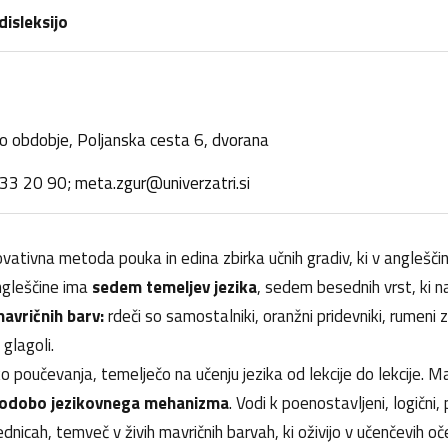
disleksijo
sko obdobje, Poljanska cesta 6, dvorana
33 20 90; meta.zgur@univerzatri.si
ovativna metoda pouka in edina zbirka učnih gradiv, ki v anglešči
gleščine ima
sedem temeljev jezika
, sedem besednih vrst, ki n
avričnih barv:
rdeči so samostalniki, oranžni pridevniki, rumeni z
i glagoli.
 poučevanja, temelječo na učenju jezika od lekcije do lekcije. Mav
podobo jezikovnega mehanizma
. Vodi k poenostavljeni, logičn
lednicah, temveč v živih mavričnih barvah, ki oživijo v učenčevih oč