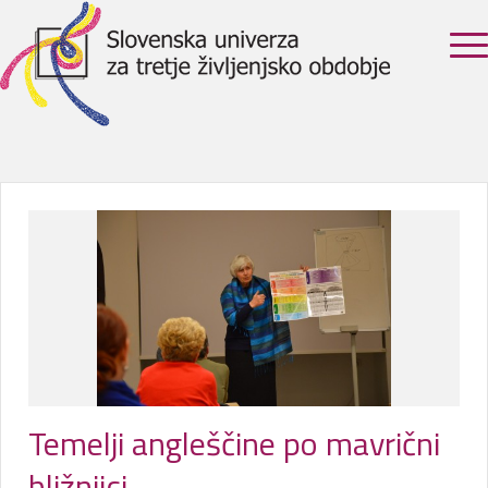
Temelji angleščine po mavrični
bližnjici