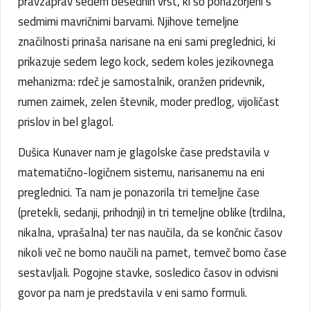
pravzaprav sedem besednih vrst, ki so ponazorjeni s
sedmimi mavričnimi barvami. Njihove temeljne
značilnosti prinaša narisane na eni sami preglednici, ki
prikazuje sedem lego kock, sedem koles jezikovnega
mehanizma: rdeč je samostalnik, oranžen pridevnik,
rumen zaimek, zelen števnik, moder predlog, vijoličast
prislov in bel glagol.
Dušica Kunaver nam je glagolske čase predstavila v
matematično-logičnem sistemu, narisanemu na eni
preglednici. Ta nam je ponazorila tri temeljne čase
(pretekli, sedanji, prihodnji) in tri temeljne oblike (trdilna,
nikalna, vprašalna) ter nas naučila, da se končnic časov
nikoli več ne bomo naučili na pamet, temveč bomo čase
sestavljali. Pogojne stavke, sosledico časov in odvisni
govor pa nam je predstavila v eni samo formuli.