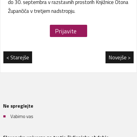
do 30. septembra v razstavnih prostorih Knjižnice Otona
Župančiča v tretjem nadstropju.
Prijavite
se
< Starejše
Novejše >
Ne spreglejte
Vabimo vas