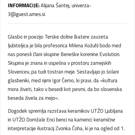
INFORMACIJE:
Alijana Šantej, univerza-
3@guest.arnes.si
Glasbo in poezijo Terske doline (katere zavzeta
ljubiteljica je bila profesorica Milena Kožuh) bodo med
nas ponesli člani skupine Beneške korenine Evolution.
Skupina je znana in uspešna v prostoru zamejskih
Slovencev, pa tudi tostran meje. Sestavljajo jo šolani
glasbeniki, med njimi Igor Černo, ki pravi, da »kultura
mora živeti, tako v besedi kot pesmi, da bo slovenska
beseda živela za mejo«.
Dogodek spremlja razstava keramikov UTŽO Ljubljana
in UTŽO Domžale Enci benci na kamenci: keramične
interpretacije ilustracij Zvonka Čoha, ki je na ogled od 1.