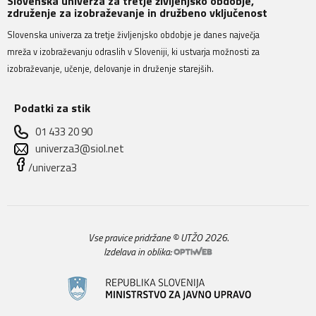
Slovenska univerza za tretje življenjsko obdobje,
združenje za izobraževanje in družbeno vključenost
Slovenska univerza za tretje življenjsko obdobje je danes največja
mreža v izobraževanju odraslih v Sloveniji, ki ustvarja možnosti za
izobraževanje, učenje, delovanje in druženje starejših.
Podatki za stik
01 433 20 90
univerza3@siol.net
/univerza3
Vse pravice pridržane © UTŽO 2026.
Izdelava in oblika: 