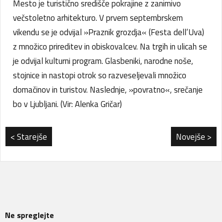
Mesto je turistično središče pokrajine z zanimivo
večstoletno arhitekturo. V prvem septembrskem
vikendu se je odvijal »Praznik grozdja« (Festa dell’Uva)
z množico prireditev in obiskovalcev. Na trgih in ulicah se
je odvijal kulturni program. Glasbeniki, narodne noše,
stojnice in nastopi otrok so razveseljevali množico
domačinov in turistov. Naslednje, »povratno«, srečanje
bo v Ljubljani. (Vir: Alenka Gričar)
< Starejše
Novejše >
Ne spreglejte