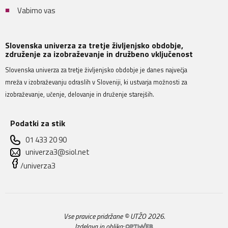
Vabimo vas
Slovenska univerza za tretje življenjsko obdobje,
združenje za izobraževanje in družbeno vključenost
Slovenska univerza za tretje življenjsko obdobje je danes največja
mreža v izobraževanju odraslih v Sloveniji, ki ustvarja možnosti za
izobraževanje, učenje, delovanje in druženje starejših.
Podatki za stik
01 433 20 90
univerza3@siol.net
/univerza3
Vse pravice pridržane © UTŽO 2026.
Izdelava in oblika: 