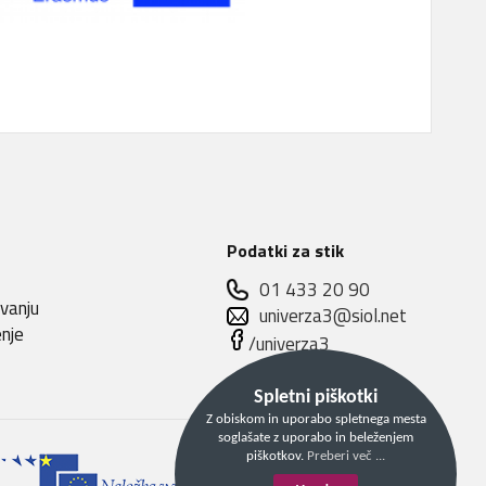
Podatki za stik
01 433 20 90
evanju
univerza3@siol.net
enje
/univerza3
Spletni piškotki
Z obiskom in uporabo spletnega mesta
soglašate z uporabo in beleženjem
piškotkov.
Preberi več ...