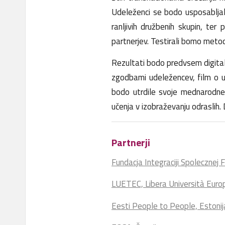
Udeleženci se bodo usposabljali
ranljivih družbenih skupin, te
partnerjev. Testirali bomo metod
Rezultati bodo predvsem digitaln
zgodbami udeležencev, film o us
bodo utrdile svoje mednarodne m
učenja v izobraževanju odraslih. 
Partnerji
Fundacja Integraciji Spolecznej F
LUETEC, Libera Università Europe
Eesti People to People, Estonij