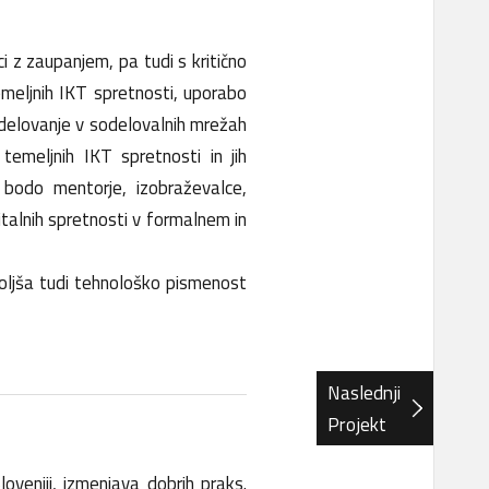
i z zaupanjem, pa tudi s kritično
emeljnih IKT spretnosti, uporabo
odelovanje v sodelovalnih mrežah
temeljnih IKT spretnosti in jih
i bodo mentorje, izobraževalce,
talnih spretnosti v formalnem in
oljša tudi tehnološko pismenost
Naslednji
Projekt
Sloveniji, izmenjava dobrih praks.