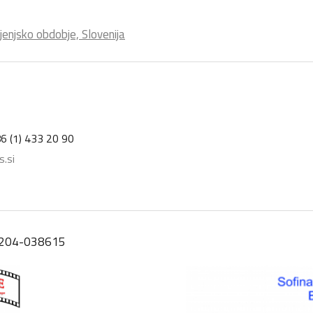
ljenjsko obdobje, Slovenija
6 (1) 433 20 90
.si
A204-038615