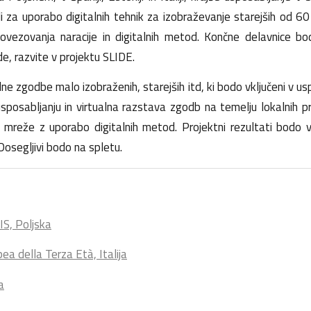
 za uporabo digitalnih tehnik za izobraževanje starejših od 60 
r povezovanja naracije in digitalnih metod. Končne delavnice b
e, razvite v projektu SLIDE.
e zgodbe malo izobraženih, starejših itd, ki bodo vključeni v usp
posabljanju in virtualna razstava zgodb na temelju lokalnih pr
reže z uporabo digitalnih metod. Projektni rezultati bodo vid
Dosegljivi bodo na spletu.
IS, Poljska
a della Terza Età, Italija
a