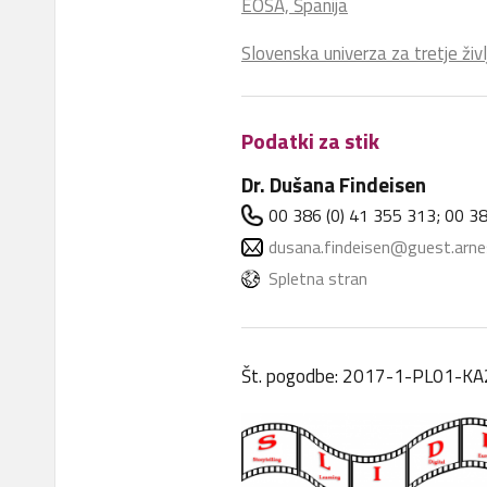
EOSA, Španija
Slovenska univerza za tretje živ
Podatki za stik
Dr. Dušana Findeisen
00 386 (0) 41 355 313; 00 38
dusana.findeisen@guest.arnes
Spletna stran
Št. pogodbe: 2017-1-PL01-K