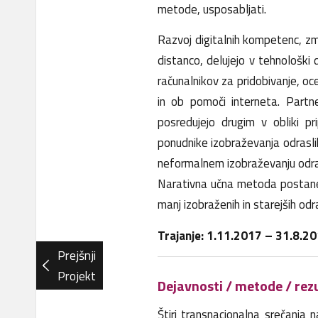
metode, usposabljati.
Razvoj digitalnih kompetenc, zmo
distanco, delujejo v tehnološki
računalnikov za pridobivanje, o
in ob pomoči interneta. Partne
posredujejo drugim v obliki pr
ponudnike izobraževanja odrasli
neformalnem izobraževanju odras
Narativna učna metoda postane 
manj izobraženih in starejših odra
Trajanje: 1.11.2017 – 31.8.2
Prejšnji
Projekt
Dejavnosti / metode / rezu
Štiri transnacionalna srečanja na