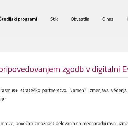
Študijski programi
Stik
Obvestila
O nas
pripovedovanjem zgodb v digitalni E
rasmus+ strateško partnerstvo. Namen? Izmenjava védenja o
ije.
 učne mreže, povečati zmožnost delovanja na mednarodni ravni, izmen