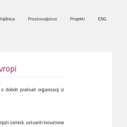
Knjižnica
Prostovoljstvo
Projekti
ENG
vropi
 dobrih praksah organizacij iz
jati zamisli, ustvariti inovativne