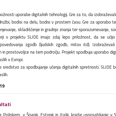
žnosti uporabe digitalnih tehnologij. Gre za to, da izobraževalc
 družbi, bodisi na delu, bodisi v prostem času. Gre za uporabo t
cenjevanje, skladiščenje in gradnjo znanja ter sporazumevanje, s
rji v projektu SLIDE imajo zdaj lepo priložnost, da se učijo 
ipovedovanja zgodb (ljudskih zgodb, mitov itd). Izobraževal
h in prostovoljce na tem področju. Projekt spodbuja uporabo digi
lih v Evropi.
sredstvo za spodbujanje učenja digitalnih spretnosti. SLIDE b
slih.
019
ltati
 Poljskem, v Španiji, Estoniji in Italiji, krajše usposabljanje v 