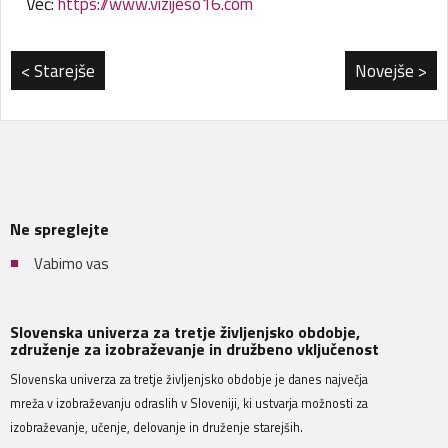
Več:
https://www.vizijeso16.com
< Starejše
Novejše >
Ne spreglejte
Vabimo vas
Slovenska univerza za tretje življenjsko obdobje,
združenje za izobraževanje in družbeno vključenost
Slovenska univerza za tretje življenjsko obdobje je danes največja
mreža v izobraževanju odraslih v Sloveniji, ki ustvarja možnosti za
izobraževanje, učenje, delovanje in druženje starejših.