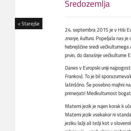
Sredozemlja
< Starejše
24. septembra 2015 je v Hiši Ev
znanje, kultura.
Popeljala nas je 
hebrejščine sredi večkulturnega 
prvin, do današnje večkulturne E
Danes v Evropski uniji najpogost
Frankov). To je bil sporazumevaln
latinščino. Še posebno majhni na
primerjati! Medkulturnost bogat
Materni jezik je nujen korak k uče
Materni jezik vsekakor ni standa
jeziku lažji ali težji kot v slove