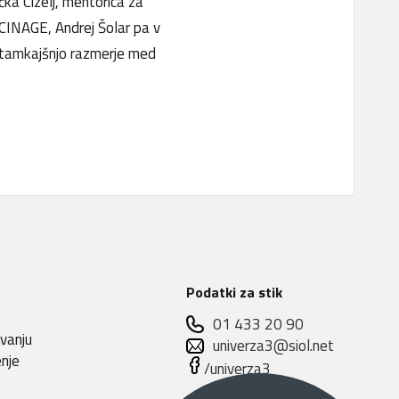
čka Cizelj, mentorica za
u CINAGE, Andrej Šolar pa v
na tamkajšnjo razmerje med
Podatki za stik
01 433 20 90
evanju
univerza3@siol.net
enje
/univerza3