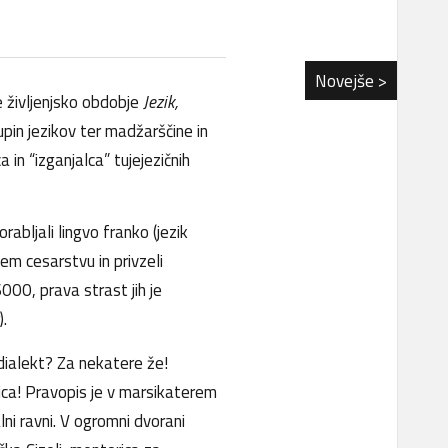
Novejše >
 življenjsko obdobje
Jezik,
upin jezikov ter madžarščine in
in “izganjalca” tujejezičnih
abljali lingvo franko (jezik
em cesarstvu in privzeli
000, prava strast jih je
.
i dialekt? Za nekatere že!
nica! Pravopis je v marsikaterem
lni ravni. V ogromni dvorani