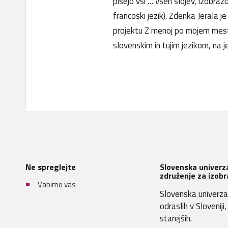
pišejo vsi … vseh slojev, izobra
francoski jezik). Zdenka Jerala j
projektu Z menoj po mojem mestu.
slovenskim in tujim jezikom, na
Ne spreglejte
Slovenska univerza
združenje za izobr
Vabimo vas
Slovenska univerza 
odraslih v Sloveniji
starejših.