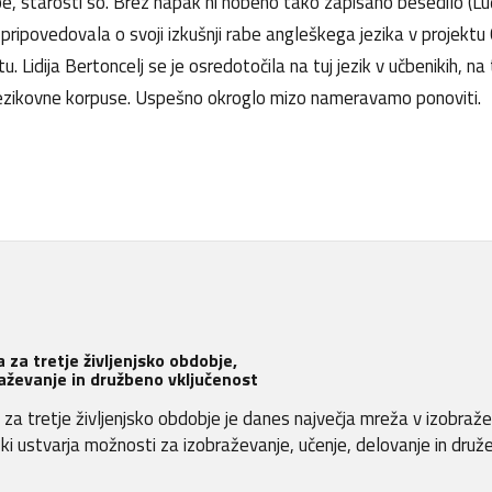
zbe, starosti so. Brez napak ni nobeno tako zapisano besedilo (Lu
e pripovedovala o svoji izkušnji rabe angleškega jezika v projekt
 Lidija Bertoncelj se je osredotočila na tuj jezik v učbenikih, 
 jezikovne korpuse. Uspešno okroglo mizo nameravamo ponoviti.
 za tretje življenjsko obdobje,
aževanje in družbeno vključenost
za tretje življenjsko obdobje je danes največja mreža v izobraž
, ki ustvarja možnosti za izobraževanje, učenje, delovanje in druž