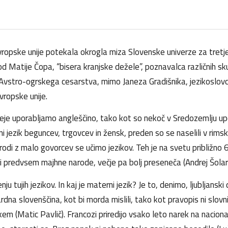
ropske unije potekala okrogla miza Slovenske univerze za tretje
od Matije Čopa, “bisera kranjske dežele”, poznavalca različnih sk
Avstro-ogrskega cesarstva, mimo Janeza Gradišnika, jezikoslovca 
vropske unije.
eje uporabljamo angleščino, tako kot so nekoč v Sredozemlju upor
i jezik beguncev, trgovcev in žensk, preden so se naselili v rimsk
rodi z malo govorcev se učimo jezikov. Teh je na svetu približno 6
i predvsem majhne narode, večje pa bolj preseneča (Andrej Šolar)
nju tujih jezikov. In kaj je materni jezik? Je to, denimo, ljubljansk
rdna slovenščina, kot bi morda mislili, tako kot pravopis ni slov
nskem (Matic Pavlič). Francozi priredijo vsako leto narek na naciona