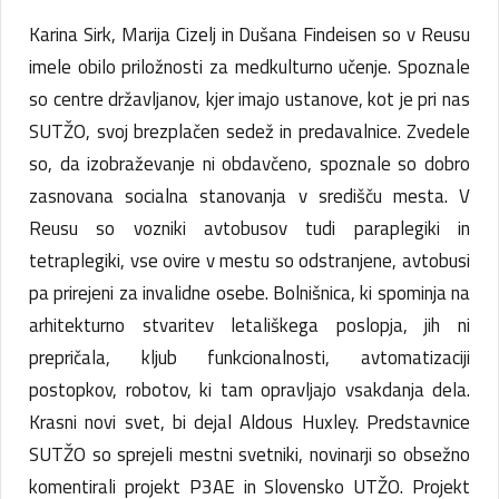
Karina Sirk, Marija Cizelj in Dušana Findeisen so v Reusu
imele obilo priložnosti za medkulturno učenje. Spoznale
so centre državljanov, kjer imajo ustanove, kot je pri nas
SUTŽO, svoj brezplačen sedež in predavalnice. Zvedele
so, da izobraževanje ni obdavčeno, spoznale so dobro
zasnovana socialna stanovanja v središču mesta. V
Reusu so vozniki avtobusov tudi paraplegiki in
tetraplegiki, vse ovire v mestu so odstranjene, avtobusi
pa prirejeni za invalidne osebe. Bolnišnica, ki spominja na
arhitekturno stvaritev letališkega poslopja, jih ni
prepričala, kljub funkcionalnosti, avtomatizaciji
postopkov, robotov, ki tam opravljajo vsakdanja dela.
Krasni novi svet, bi dejal Aldous Huxley. Predstavnice
SUTŽO so sprejeli mestni svetniki, novinarji so obsežno
komentirali projekt P3AE in Slovensko UTŽO. Projekt