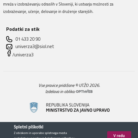
mreža v izobraževanju odraslih v Sloveniji, ki ustvarja možnosti za
izobraževanje, učenje, delovanje in druženje starejših.
Podatki za stik
01 433 20 90
univerza3@siol.net
/univerza3
Vse pravice pridržane © UTŽO 2026.
Izdelava in oblika: 
Spletni piškotki
Z obiskom in uporabo spletnega mesta
V redu