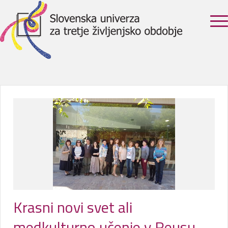
Krasni novi svet ali
medkulturno učenje v Reusu