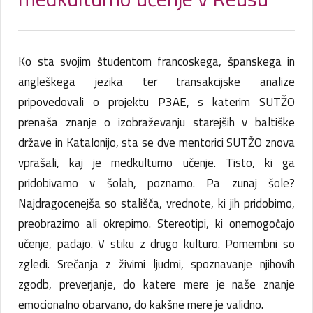
Ko sta svojim študentom francoskega, španskega in
angleškega jezika ter transakcijske analize
pripovedovali o projektu P3AE, s katerim SUTŽO
prenaša znanje o izobraževanju starejših v baltiške
države in Katalonijo, sta se dve mentorici SUTŽO znova
vprašali, kaj je medkulturno učenje. Tisto, ki ga
pridobivamo v šolah, poznamo. Pa zunaj šole?
Najdragocenejša so stališča, vrednote, ki jih pridobimo,
preobrazimo ali okrepimo. Stereotipi, ki onemogočajo
učenje, padajo. V stiku z drugo kulturo. Pomembni so
zgledi. Srečanja z živimi ljudmi, spoznavanje njihovih
zgodb, preverjanje, do katere mere je naše znanje
emocionalno obarvano, do kakšne mere je validno.