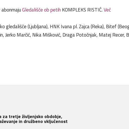
v abonmaju
Gledališče ob petih
KOMPLEKS RISTIĆ.
Več
o gledališče (Ljubljana), HNK Ivana pl. Zajca (Reka), Bitef (Be
in, Jerko Marčić, Nika Mišković, Draga Potočnjak, Matej Recer, 
 za tretje življenjsko obdobje,
aževanje in družbeno vključenost