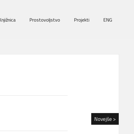
Knjižnica
Prostovoljstvo
Projekti
ENG
Novejše >