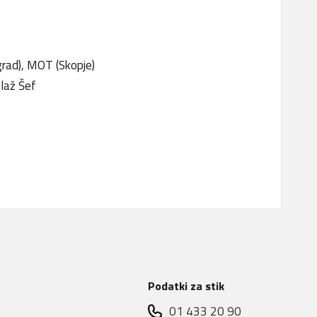
ograd), MOT (Skopje)
Blaž Šef
Podatki za stik
01 433 20 90