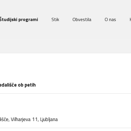
Študijski programi
Stik
Obvestila
O nas
dališče ob petih
šče, Vilharjeva 11, Ljubljana