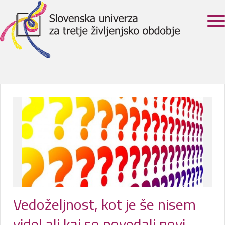
Vedoželjnost, kot je še nisem
videl ali kaj so povedali novi