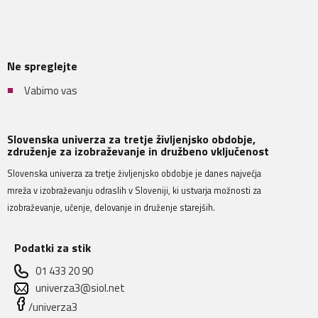
Ne spreglejte
Vabimo vas
Slovenska univerza za tretje življenjsko obdobje,
združenje za izobraževanje in družbeno vključenost
Slovenska univerza za tretje življenjsko obdobje je danes največja
mreža v izobraževanju odraslih v Sloveniji, ki ustvarja možnosti za
izobraževanje, učenje, delovanje in druženje starejših.
Podatki za stik
01 433 20 90
univerza3@siol.net
/univerza3