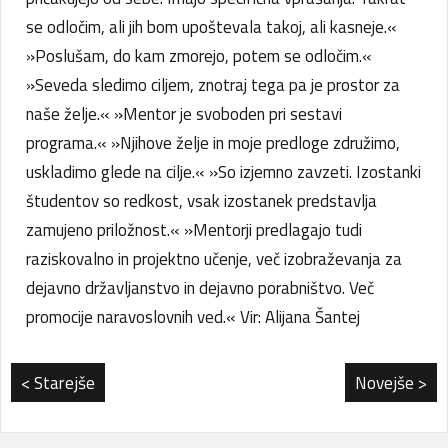
se odločim, ali jih bom upoštevala takoj, ali kasneje.«
»Poslušam, do kam zmorejo, potem se odločim.«
»Seveda sledimo ciljem, znotraj tega pa je prostor za
naše želje.« »Mentor je svoboden pri sestavi
programa.« »Njihove želje in moje predloge združimo,
uskladimo glede na cilje.« »So izjemno zavzeti. Izostanki
študentov so redkost, vsak izostanek predstavlja
zamujeno priložnost.« »Mentorji predlagajo tudi
raziskovalno in projektno učenje, več izobraževanja za
dejavno državljanstvo in dejavno porabništvo. Več
promocije naravoslovnih ved.« Vir: Alijana Šantej
< Starejše
Novejše >