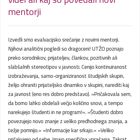
mentorji
Izvedli smo evalvacijsko srečanje z novimi mentorji.
Njihovi analitični pogledi so dragoceni! UTŽO poznajo
preko sorodnikov, prijateljev, člankov, pozitivnih ali
slabšalnih stereotipov v javnosti. Cenijo kontinuiranost
izobraževanja, samo-organiziranost študijskih skupin,
želijo ohraniti prijateljsko dinamiko v skupini, narediti kaj
za javnost (eno res dobro predstavo). »Pričakovala sem,
da bomo lahko obdelali večjo količino snovi, a tempo
narekujejo študenti in ne program!«. »Študenti dobro
povezujejo novo znanje z veliko predhodnega znanja, a
težje pomnijo.« »Informacije kar srkajo.« »Veliko
pričakujejo od sebe. Imajo specifična vprašanja. Takrat