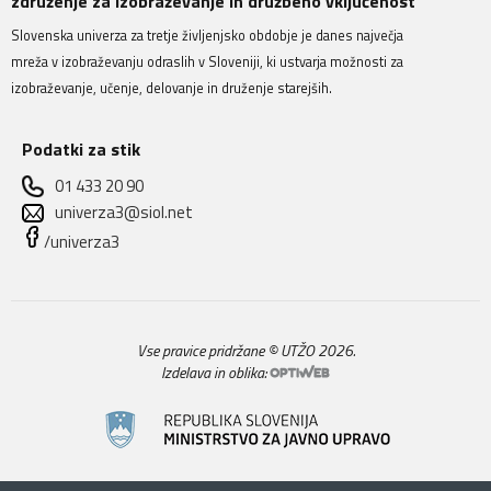
združenje za izobraževanje in družbeno vključenost
Slovenska univerza za tretje življenjsko obdobje je danes največja
mreža v izobraževanju odraslih v Sloveniji, ki ustvarja možnosti za
izobraževanje, učenje, delovanje in druženje starejših.
Podatki za stik
01 433 20 90
univerza3@siol.net
/univerza3
Vse pravice pridržane © UTŽO 2026.
Izdelava in oblika: 