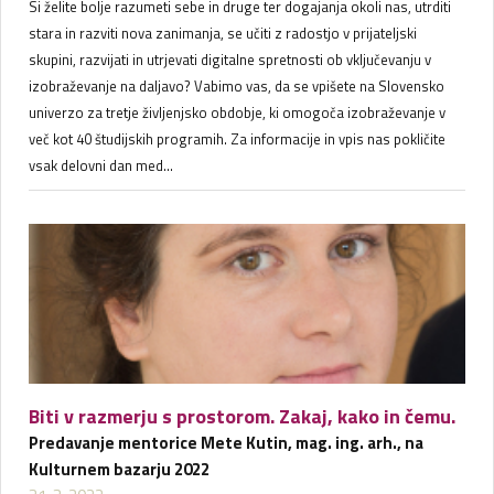
Si želite bolje razumeti sebe in druge ter dogajanja okoli nas, utrditi
stara in razviti nova zanimanja, se učiti z radostjo v prijateljski
skupini, razvijati in utrjevati digitalne spretnosti ob vključevanju v
izobraževanje na daljavo? Vabimo vas, da se vpišete na Slovensko
univerzo za tretje življenjsko obdobje, ki omogoča izobraževanje v
več kot 40 študijskih programih. Za informacije in vpis nas pokličite
vsak delovni dan med...
Biti v razmerju s prostorom. Zakaj, kako in čemu.
Predavanje mentorice Mete Kutin, mag. ing. arh., na
Kulturnem bazarju 2022