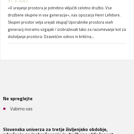
31. 3. 2022
»V urejanje prostora je potrebno vključiti celotno družbo. Vse
družbene skupine in vse generacije«, nas opozarja Henri Lefebvre.
Skupen prostor velja urejati skupaj! Uporabnike prostora vseh
generacij moramo vzgajati / izobraževati tako za razumevanje kot za
doživljanje prostora. Ozaveščen odnos in kritična...
Ne spreglejte
Vabimo vas
Slovenska univerza za tretje življenjsko obdobje,