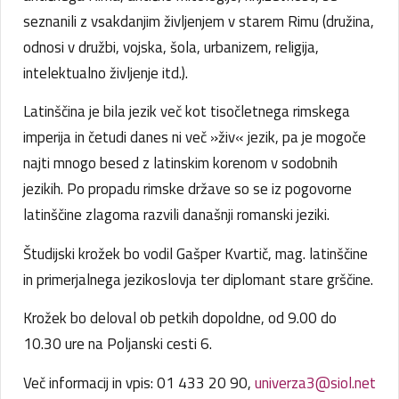
seznanili z vsakdanjim življenjem v starem Rimu (družina,
odnosi v družbi, vojska, šola, urbanizem, religija,
intelektualno življenje itd.).
Latinščina je bila jezik več kot tisočletnega rimskega
imperija in četudi danes ni več »živ« jezik, pa je mogoče
najti mnogo besed z latinskim korenom v sodobnih
jezikih. Po propadu rimske države so se iz pogovorne
latinščine zlagoma razvili današnji romanski jeziki.
Študijski krožek bo vodil Gašper Kvartič, mag. latinščine
in primerjalnega jezikoslovja ter diplomant stare grščine.
Krožek bo deloval ob petkih dopoldne, od 9.00 do
10.30 ure na Poljanski cesti 6.
Več informacij in vpis: 01 433 20 90,
univerza3@siol.net