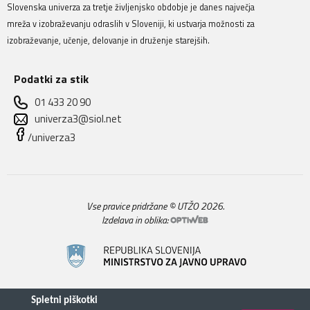
Slovenska univerza za tretje življenjsko obdobje je danes največja
mreža v izobraževanju odraslih v Sloveniji, ki ustvarja možnosti za
izobraževanje, učenje, delovanje in druženje starejših.
Podatki za stik
01 433 20 90
univerza3@siol.net
/univerza3
Vse pravice pridržane © UTŽO 2026.
Izdelava in oblika: 
Spletni piškotki