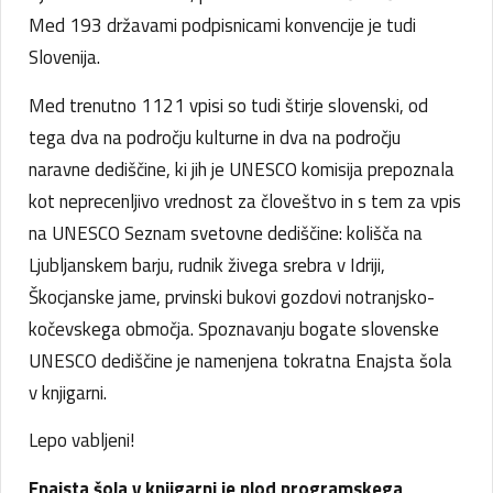
Med 193 državami podpisnicami konvencije je tudi
Slovenija.
Med trenutno 1121 vpisi so tudi štirje slovenski, od
tega dva na področju kulturne in dva na področju
naravne dediščine, ki jih je UNESCO komisija prepoznala
kot neprecenljivo vrednost za človeštvo in s tem za vpis
na UNESCO Seznam svetovne dediščine: kolišča na
Ljubljanskem barju, rudnik živega srebra v Idriji,
Škocjanske jame, prvinski bukovi gozdovi notranjsko-
kočevskega območja. Spoznavanju bogate slovenske
UNESCO dediščine je namenjena tokratna Enajsta šola
v knjigarni.
Lepo vabljeni!
Enajsta šola v knjigarni je plod programskega