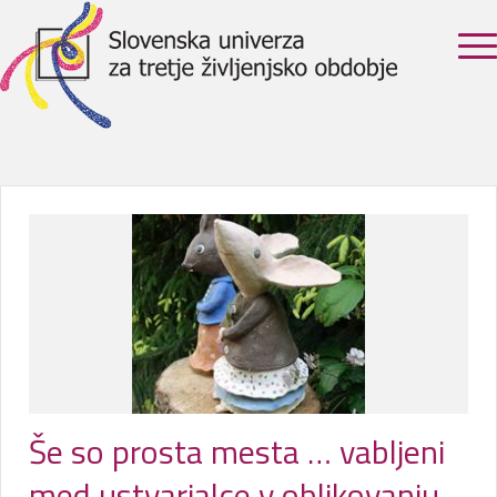
Še so prosta mesta … vabljeni
med ustvarjalce v oblikovanju