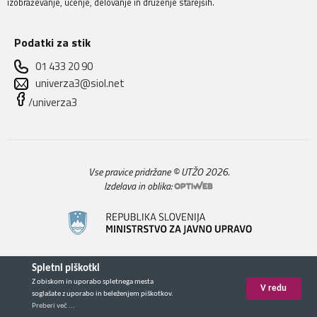
izobraževanje, učenje, delovanje in druženje starejših.
Podatki za stik
01 433 20 90
univerza3@siol.net
/univerza3
Vse pravice pridržane © UTŽO 2026.
Izdelava in oblika: 
Spletni piškotki
Z obiskom in uporabo spletnega mesta
V redu
soglašate z uporabo in beleženjem piškotkov.
Preberi več ...