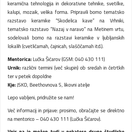
keramična tehnologija in dekorativne tehnike, svetilke,
kalupi, mozaik, velika forma. Pripravili bomo tematsko
razstavo keramike “Skodelica kave” na Vrhniki,
tematsko razstavo “Nazaj v naravo” na Metinem vrtu,
sodelovali bomo na razstavi keramike v ljubljanskih
lokalih (cvetličarnah, čajnicah, slaščičarnah itd.).
Mentorica:
Lučka Šićarov (GSM: 040 430 111)
Urnik:
različni termini (več skupin) ob sredah in četrtkih
ter v petek dopoldne
Kje:
JSKD, Beethovnova 5, likovni atelje
Lepo vabljeni, pridružite se nam!
Več informacij in prijave: prosimo, obračajte se direktno
na mentorico – 040 430 111 (Lučka Šićarov).
Vpis pa je možen tudi v nekatere druge študijske