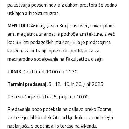
pa ustvarja povsem nov, a z duhom prostora še vedno
usklajen arhitekturni izraz.
MENTORICA
: mag. Jasna Kralj Pavlovec, univ. dipl. inž.
arh., magistrica znanosti s področja arhitekture, z več
kot 35 leti pedagoških izkušenj. Bila je predstojnica
katedre za notranjo opremo in prodekanka za
mednarodno sodelovanje na Fakulteti za dizajn.
URNIK:
četrtki, od 10.00 do 11.30
Termini predavanj:
5., 12., 19. in 26. junij 2025
Prvo srečanje: četrtek, 5. junija ob 10.00
Predavanja bodo potekala na daljavo preko Zooma,
zato se jih lahko udeležite od kjerkoli – iz domačega
naslanjača, s počitnic ali s terase na vikendu.