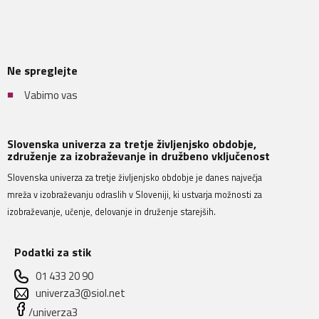
Ne spreglejte
Vabimo vas
Slovenska univerza za tretje življenjsko obdobje,
združenje za izobraževanje in družbeno vključenost
Slovenska univerza za tretje življenjsko obdobje je danes največja
mreža v izobraževanju odraslih v Sloveniji, ki ustvarja možnosti za
izobraževanje, učenje, delovanje in druženje starejših.
Podatki za stik
01 433 20 90
univerza3@siol.net
/univerza3