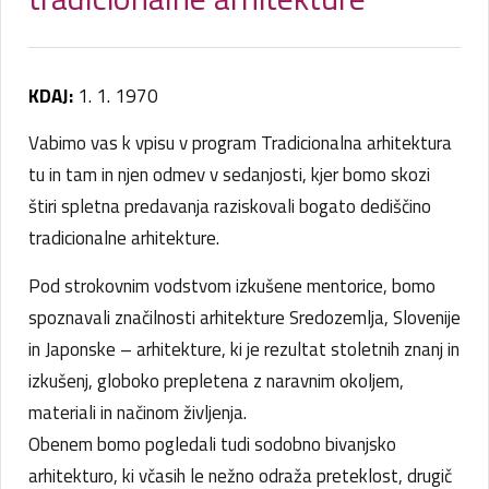
KDAJ:
1. 1. 1970
Vabimo vas k vpisu v program Tradicionalna arhitektura
tu in tam in njen odmev v sedanjosti, kjer bomo skozi
štiri spletna predavanja raziskovali bogato dediščino
tradicionalne arhitekture.
Pod strokovnim vodstvom izkušene mentorice, bomo
spoznavali značilnosti arhitekture Sredozemlja, Slovenije
in Japonske – arhitekture, ki je rezultat stoletnih znanj in
izkušenj, globoko prepletena z naravnim okoljem,
materiali in načinom življenja.
Obenem bomo pogledali tudi sodobno bivanjsko
arhitekturo, ki včasih le nežno odraža preteklost, drugič