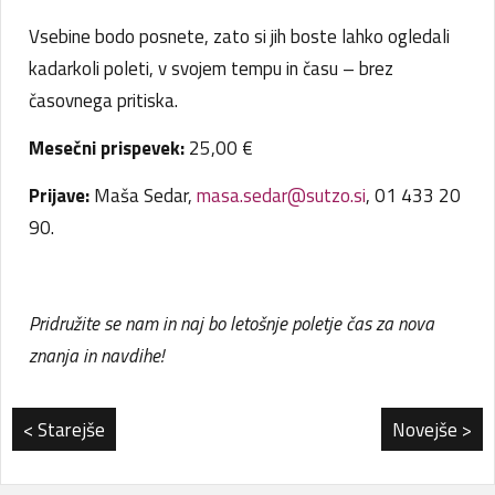
Vsebine bodo posnete, zato si jih boste lahko ogledali
kadarkoli poleti, v svojem tempu in času – brez
časovnega pritiska.
Mesečni prispevek:
25,00 €
Prijave:
Maša Sedar,
masa.sedar@sutzo.si
, 01 433 20
90.
Pridružite se nam in naj bo letošnje poletje čas za nova
znanja in navdihe!
< Starejše
Novejše >