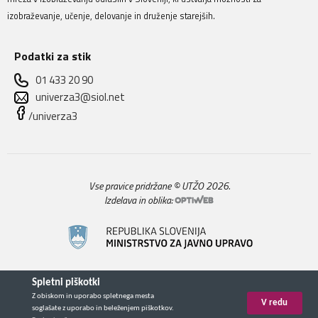
izobraževanje, učenje, delovanje in druženje starejših.
Podatki za stik
01 433 20 90
univerza3@siol.net
/univerza3
Vse pravice pridržane © UTŽO 2026.
Izdelava in oblika: 
Spletni piškotki
Z obiskom in uporabo spletnega mesta
V redu
soglašate z uporabo in beleženjem piškotkov.