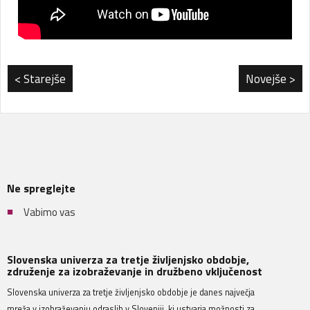
< Starejše
Novejše >
Ne spreglejte
Vabimo vas
Slovenska univerza za tretje življenjsko obdobje,
združenje za izobraževanje in družbeno vključenost
Slovenska univerza za tretje življenjsko obdobje je danes največja
mreža v izobraževanju odraslih v Sloveniji, ki ustvarja možnosti za