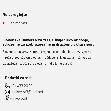
Ne spreglejte
Vabimo vas
Slovenska univerza za tretje življenjsko obdobje,
združenje za izobraževanje in družbeno vključenost
Slovenska univerza za tretje življenjsko obdobje je danes največja
mreža v izobraževanju odraslih v Sloveniji, ki ustvarja možnosti za
izobraževanje, učenje, delovanje in druženje starejših.
Podatki za stik
01 433 20 90
univerza3@siol.net
/univerza3