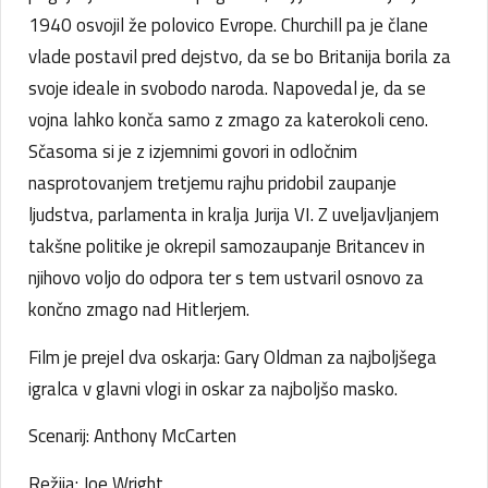
1940 osvojil že polovico Evrope. Churchill pa je člane
vlade postavil pred dejstvo, da se bo Britanija borila za
svoje ideale in svobodo naroda. Napovedal je, da se
vojna lahko konča samo z zmago za katerokoli ceno.
Sčasoma si je z izjemnimi govori in odločnim
nasprotovanjem tretjemu rajhu pridobil zaupanje
ljudstva, parlamenta in kralja Jurija VI. Z uveljavljanjem
takšne politike je okrepil samozaupanje Britancev in
njihovo voljo do odpora ter s tem ustvaril osnovo za
končno zmago nad Hitlerjem.
Film je prejel dva oskarja: Gary Oldman za najboljšega
igralca v glavni vlogi in oskar za najboljšo masko.
Scenarij: Anthony McCarten
Režija: Joe Wright