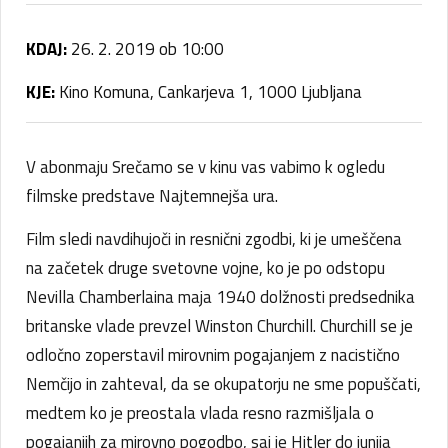
KDAJ:
26. 2. 2019 ob 10:00
KJE:
Kino Komuna, Cankarjeva 1, 1000 Ljubljana
V abonmaju Srečamo se v kinu vas vabimo k ogledu
filmske predstave Najtemnejša ura.
Film sledi navdihujoči in resnični zgodbi, ki je umeščena
na začetek druge svetovne vojne, ko je po odstopu
Nevilla Chamberlaina maja 1940 dolžnosti predsednika
britanske vlade prevzel Winston Churchill. Churchill se je
odločno zoperstavil mirovnim pogajanjem z nacistično
Nemčijo in zahteval, da se okupatorju ne sme popuščati,
medtem ko je preostala vlada resno razmišljala o
pogajanjih za mirovno pogodbo, saj je Hitler do junija