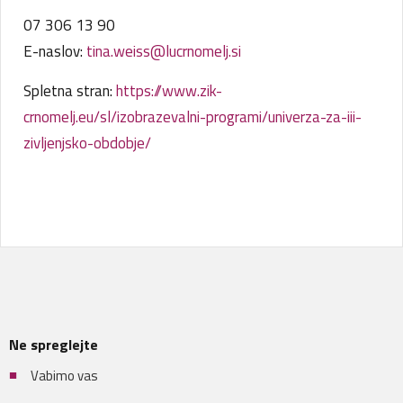
07 306 13 90
E-naslov:
tina.weiss@lucrnomelj.si
Spletna stran:
https://www.zik-
crnomelj.eu/sl/izobrazevalni-programi/univerza-za-iii-
zivljenjsko-obdobje/
Ne spreglejte
Vabimo vas