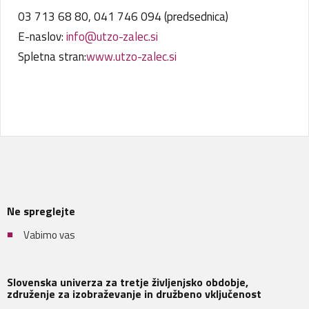
03 713 68 80, 041 746 094 (predsednica)
E-naslov:
info@utzo-zalec.si
Spletna stran:
www.utzo-zalec.si
Ne spreglejte
Vabimo vas
Slovenska univerza za tretje življenjsko obdobje,
združenje za izobraževanje in družbeno vključenost