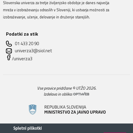
Slovenska univerza za tretje življenjsko obdobje je danes največja
mreža v izobraževanju odraslih v Sloveniji, ki ustvarja možnosti za
izobraževanje, učenje, delovanje in druženje starejših.
Podatki za stik
01 433 20 90
univerza3@siol.net
/univerza3
Vse pravice pridržane © UTŽO 2026.
Izdelava in oblika: 
Spletni piškotki