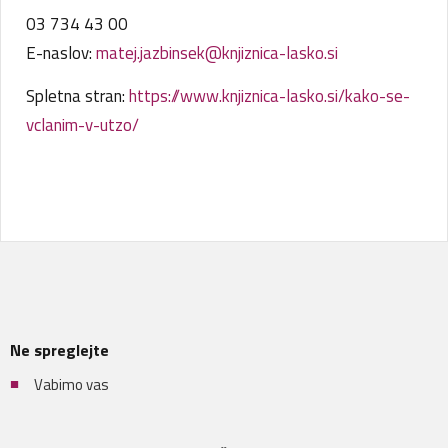
03 734 43 00
E-naslov:
matej.jazbinsek@knjiznica-
lasko.si
Spletna stran:
https://www.knjiznica-lasko.si/kako-se-
vclanim-v-utzo/
Ne spreglejte
Vabimo vas