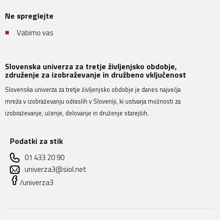
Ne spreglejte
Vabimo vas
Slovenska univerza za tretje življenjsko obdobje,
združenje za izobraževanje in družbeno vključenost
Slovenska univerza za tretje življenjsko obdobje je danes največja
mreža v izobraževanju odraslih v Sloveniji, ki ustvarja možnosti za
izobraževanje, učenje, delovanje in druženje starejših.
Podatki za stik
01 433 20 90
univerza3@siol.net
/univerza3