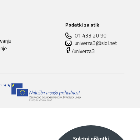
Podatki za stik
01 433 20 90
evanju
univerza3@siol.net
enje
/univerza3
Spletni piškotki