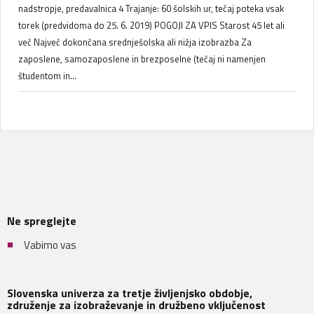
nadstropje, predavalnica 4 Trajanje: 60 šolskih ur, tečaj poteka vsak
torek (predvidoma do 25. 6. 2019) POGOJI ZA VPIS Starost 45 let ali
več Največ dokončana srednješolska ali nižja izobrazba Za
zaposlene, samozaposlene in brezposelne (tečaj ni namenjen
študentom in...
Ne spreglejte
Vabimo vas
Slovenska univerza za tretje življenjsko obdobje,
združenje za izobraževanje in družbeno vključenost