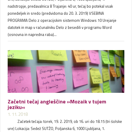
nadstropje, predavalnica 8 Trajanje: 40 ur, tečaj bo potekal vsak
ponedeljek in sredo (predvidoma do 20. 3. 2019) VSEBINA
PROGRAMA Delo z operacijskim sistemom Windows 10 Urejanje
datotek in map v računalniku Delo z besedili v programu Word
(osnovna in napredna raba)...
Začetni tečaj angleščine »Mozaik v tujem
jeziku«
1. 11. 2018
Začetek tečaja: torek, 19. 2. 2019, ob 16. uri do 18.15 (tri šolske
ure) Lokacija: Sedež SUTŽO, Poljanska 6, 1000 Ljubljana, 1.