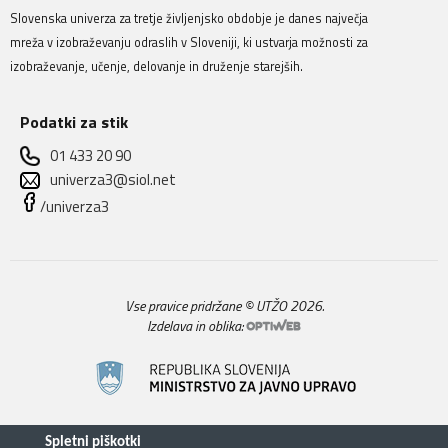
Slovenska univerza za tretje življenjsko obdobje je danes največja
mreža v izobraževanju odraslih v Sloveniji, ki ustvarja možnosti za
izobraževanje, učenje, delovanje in druženje starejših.
Podatki za stik
01 433 20 90
univerza3@siol.net
/univerza3
Vse pravice pridržane © UTŽO 2026.
Izdelava in oblika: 
Spletni piškotki