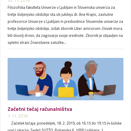
30. 11. 2018
Filozofska fakulteta Univerze v Ljubljani in Slovenska univerza za
tretje življenjsko obdobje sta ob jubileju dr. Ane Krajnc, zaslužne
profesorice Univerze v Ljubljani in predsednice Slovenske univerze za
tretje življenjsko obdobje, izdali zbornik Liber amicorum: človek mora
biti dovolj drzen, da zagovarja svoje vrednote. Zbornik je objavljen na
spletni strani Znanstvene založbe...
Začetni tečaj računalništva
1. 11. 2018
Začetek tečaja: ponedeljek, 18. 2. 2019, ob 16.15 do 19.15 (4 šolske
ure) Lokacija: Sedež SUTŽO, Poljanska 6, 1000 Ljubljana, 1.