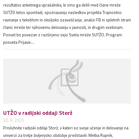
rezultatov anketnega vprašalnika, ki smo ga delili med člane mreže
SUTŽO letos spomladi, spoznavanju nasledkov projekta Trajnostno
ravnanje s tekstilom in okoljsko ozaveščanje, analizi FB in spletnih strani
članic mreže ter njihovemu delovanju v javnosti, in drugim vsebinam.
Posvet bo povezan z razširjeno sejo Sveta mreže SUTŽO. Program
posveta Prijave:...
UTŽO v radijski oddaji Storž
30. 9. 2025
Prisluhnite radijski oddaji Storž, v kateri so svoje učenje in delovanje na
univerzi za tretje življenjsko obdobje predstavili: Metka Rupnik,