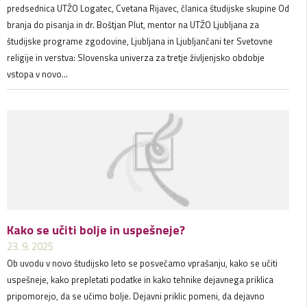
predsednica UTŽO Logatec, Cvetana Rijavec, članica študijske skupine Od
branja do pisanja in dr. Boštjan Plut, mentor na UTŽO Ljubljana za
študijske programe zgodovine, Ljubljana in Ljubljančani ter Svetovne
religije in verstva: Slovenska univerza za tretje življenjsko obdobje
vstopa v novo...
Kako se učiti bolje in uspešneje?
23. 9. 2025
Ob uvodu v novo študijsko leto se posvečamo vprašanju, kako se učiti
uspešneje, kako prepletati podatke in kako tehnike dejavnega priklica
pripomorejo, da se učimo bolje. Dejavni priklic pomeni, da dejavno