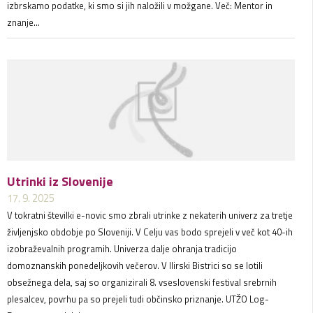
izbrskamo podatke, ki smo si jih naložili v možgane. Več: Mentor in
znanje...
Utrinki iz Slovenije
17. 9. 2025
V tokratni številki e-novic smo zbrali utrinke z nekaterih univerz za tretje
življenjsko obdobje po Sloveniji. V Celju vas bodo sprejeli v več kot 40-ih
izobraževalnih programih. Univerza dalje ohranja tradicijo
domoznanskih ponedeljkovih večerov. V Ilirski Bistrici so se lotili
obsežnega dela, saj so organizirali 8. vseslovenski festival srebrnih
plesalcev, povrhu pa so prejeli tudi občinsko priznanje. UTŽO Log-