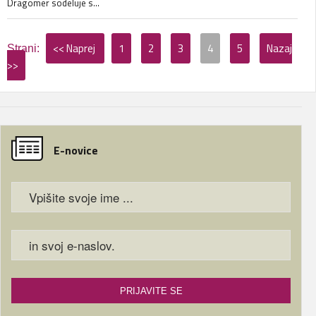
Dragomer sodeluje s...
<< Naprej
1
2
3
4
5
Nazaj
>>
E-novice