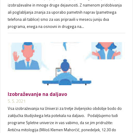
izobraževalne in mnoge druge dejavnosti. Z namenom pridobivanja
ali poglabljanja znanja za uporabo pametnih naprav (pametnega
telefona ali tablice) smo za vas pripravili v mesecu juniju dva
programa, enega na osnovni in drugega na...
Izobraževanje na daljavo
5. 5. 2021
Vsa izobraževanja na Univerzi za tretje življenjsko obdobje bodo do
zaključka študijskega leta potekala na daljavo. Podaljšujemo tudi
programe Spletne univerze in vas vabimo, da se jim pridružite:
Antična mitologija (Miloš Klemen Mahorčič, ponedeljek, 12.30 do