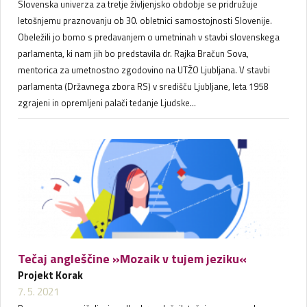
Slovenska univerza za tretje življenjsko obdobje se pridružuje
letošnjemu praznovanju ob 30. obletnici samostojnosti Slovenije.
Obeležili jo bomo s predavanjem o umetninah v stavbi slovenskega
parlamenta, ki nam jih bo predstavila dr. Rajka Bračun Sova,
mentorica za umetnostno zgodovino na UTŽO Ljubljana. V stavbi
parlamenta (Državnega zbora RS) v središču Ljubljane, leta 1958
zgrajeni in opremljeni palači tedanje Ljudske...
Tečaj angleščine »Mozaik v tujem jeziku«
Projekt Korak
7. 5. 2021