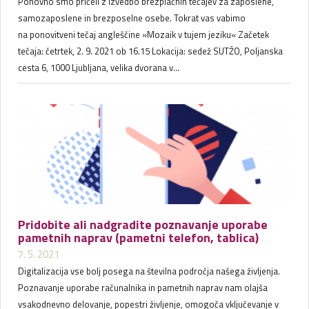
Ponovno smo pričeli z izvedbo brezplačnih tečajev za zaposlene,
samozaposlene in brezposelne osebe. Tokrat vas vabimo
na ponovitveni tečaj angleščine »Mozaik v tujem jeziku« Začetek
tečaja: četrtek, 2. 9. 2021 ob 16.15 Lokacija: sedež SUTŽO, Poljanska
cesta 6, 1000 Ljubljana, velika dvorana v...
Pridobite ali nadgradite poznavanje uporabe
pametnih naprav (pametni telefon, tablica)
7. 5. 2021
Digitalizacija vse bolj posega na številna področja našega življenja.
Poznavanje uporabe računalnika in pametnih naprav nam olajša
vsakodnevno delovanje, popestri življenje, omogoča vključevanje v