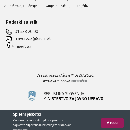
izobraževanje, učenje, delovanje in druženje starejših.
Podatki za stik
01 433 20 90
univerza3@siol.net
/univerza3
Vse pravice pridržane © UTŽO 2026.
Izdelava in oblika: 
Spletni piškotki
Z obiskom in uporabo spletnega mesta
V redu
soglašate z uporabo in beleženjem piškotkov.