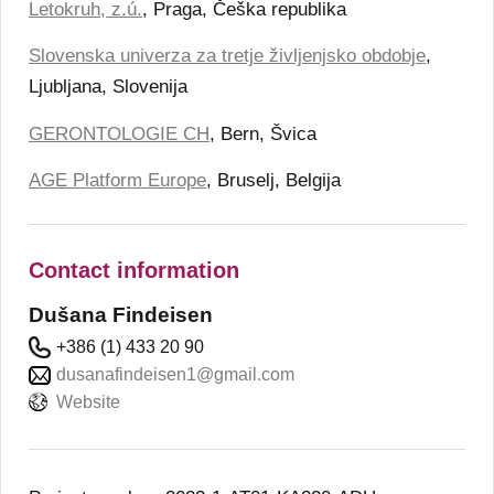
Letokruh, z.ú.
, Praga, Češka republika
Slovenska univerza za tretje življenjsko obdobje
,
Ljubljana, Slovenija
GERONTOLOGIE CH
, Bern, Švica
AGE Platform Europe
, Bruselj, Belgija
Contact information
Dušana Findeisen
+386 (1) 433 20 90
dusanafindeisen1@gmail.com
Website