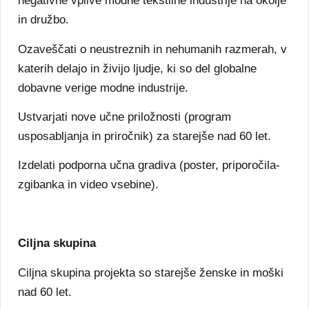
negativne vplive modne tekstilne industrije na okolje
in družbo.
Ozaveščati o neustreznih in nehumanih razmerah, v
katerih delajo in živijo ljudje, ki so del globalne
dobavne verige modne industrije.
Ustvarjati nove učne priložnosti (program
usposabljanja in priročnik) za starejše nad 60 let.
Izdelati podporna učna gradiva (poster, priporočila-
zgibanka in video vsebine).
Ciljna skupina
Ciljna skupina projekta so starejše ženske in moški
nad 60 let.