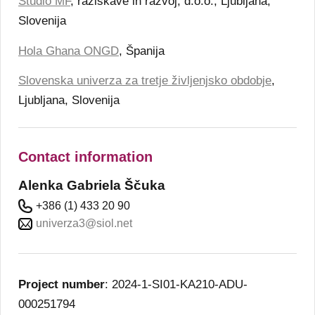
Studio MF
, raziskave in razvoj, d.o.o., Ljubljana,
Slovenija
Hola Ghana ONGD
, Španija
Slovenska univerza za tretje življenjsko obdobje
,
Ljubljana, Slovenija
Contact information
Alenka Gabriela Ščuka
+386 (1) 433 20 90
univerza3@siol.net
Project number
: 2024-1-SI01-KA210-ADU-
000251794